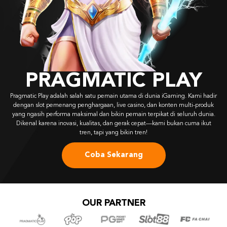
ahan****5
IDR
492,000.00
PRAGMATIC PLAY
Pragmatic Play adalah salah satu pemain utama di dunia iGaming. Kami hadir
dengan slot pemenang penghargaan, live casino, dan konten multi-produk
yang ngasih performa maksimal dan bikin pemain terpikat di seluruh dunia.
Dikenal karena inovasi, kualitas, dan gerak cepat—kami bukan cuma ikut
tren, tapi yang bikin tren!
Coba Sekarang
OUR PARTNER