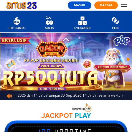
MASUK
DAFTAR
HOT GAMES
SLOTS
LIVE CASINO
RACE
ada 30-Jun-2026 dari 14.59.59 sampai 30-Sep-2026 14.59.59. Selama waktu ini, PP 
JACKPOT
PLAY
IDR
UPDATING