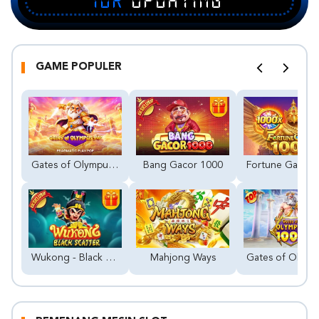
GAME POPULER
Gates of Olympus POP
Bang Gacor 1000
Wukong - Black Scatter
Mahjong Ways