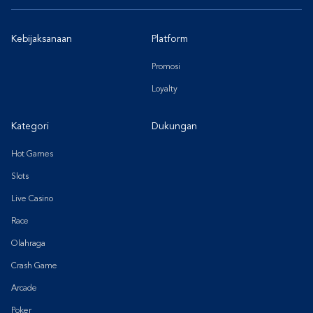
Kebijaksanaan
Platform
Promosi
Loyalty
Kategori
Dukungan
Hot Games
Slots
Live Casino
Race
Olahraga
Crash Game
Arcade
Poker